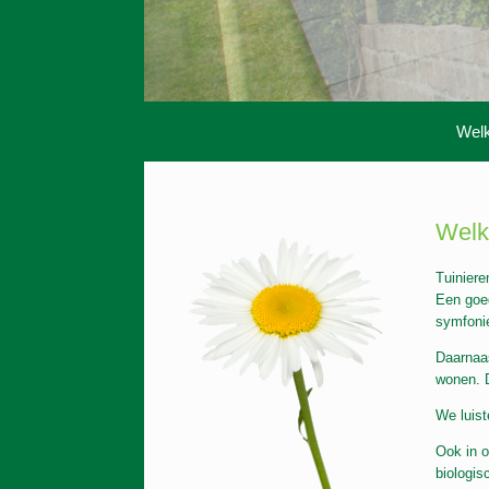
Wel
Welk
Tuiniere
Een goed
symfonie
Daarnaas
wonen. D
We luis
Ook in o
biologis