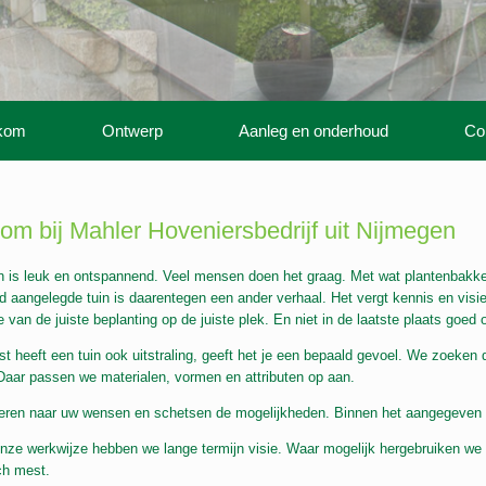
kom
Ontwerp
Aanleg en onderhoud
Co
om bij Mahler Hoveniersbedrijf uit Nijmegen
n is leuk en ontspannend. Veel mensen doen het graag. Met wat plantenbakke
 aangelegde tuin is daarentegen een ander verhaal. Het vergt kennis en visi
 van de juiste beplanting op de juiste plek. En niet in de laatste plaats goed
t heeft een tuin ook uitstraling, geeft het je een bepaald gevoel. We zoeken de 
aar passen we materialen, vormen en attributen op aan.
teren naar uw wensen en schetsen de mogelijkheden. Binnen het aangegeve
nze werkwijze hebben we lange termijn visie. Waar mogelijk hergebruiken we 
ch mest.